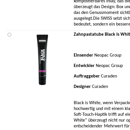
kompostierbares Inlay, das di
überzeugt das Design: Box und
das den Genussmoment sichtba
ausgelegt.Die SWISS setzt sich
bedeutet, sondern ein bessere
Zahnpastatube Black is Whi
Einsender
Neopac Group
Entwickler
Neopac Group
Auftraggeber
Curaden
Designer
Curaden
Black is White, wenn Verpacku
hochwertig und mit einem kla
Soft-Touch-Haptik trifft auf e
White“ überzeugt nicht nur o
entscheidender Mehrwert für 