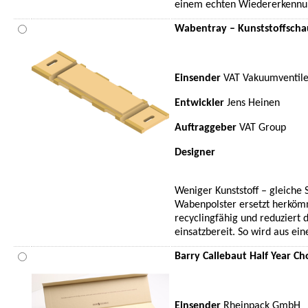
einem echten Wiedererkennu
Wabentray – Kunststoffscha
Einsender
VAT Vakuumventil
Entwickler
Jens Heinen
Auftraggeber
VAT Group
Designer
Weniger Kunststoff – gleiche 
Wabenpolster ersetzt herkömml
recyclingfähig und reduziert d
einsatzbereit. So wird aus ei
Barry Callebaut Half Year Ch
Einsender
Rheinpack GmbH