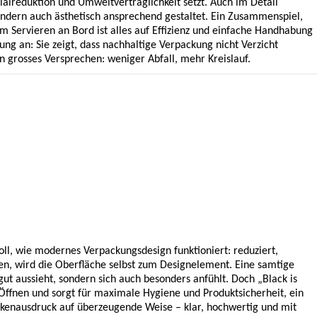
rialreduktion und Umweltverträglichkeit setzt. Auch im Detail
 sondern auch ästhetisch ansprechend gestaltet. Ein Zusammenspiel,
 Servieren an Bord ist alles auf Effizienz und einfache Handhabung
sung an: Sie zeigt, dass nachhaltige Verpackung nicht Verzicht
in grosses Versprechen: weniger Abfall, mehr Kreislauf.
oll, wie modernes Verpackungsdesign funktioniert: reduziert,
zen, wird die Oberfläche selbst zum Designelement. Eine samtige
 gut aussieht, sondern sich auch besonders anfühlt. Doch „Black is
 Öffnen und sorgt für maximale Hygiene und Produktsicherheit, ein
kenausdruck auf überzeugende Weise – klar, hochwertig und mit