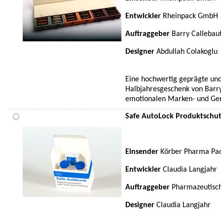
Entwickler
Rheinpack GmbH
Auftraggeber
Barry Callebau
Designer
Abdullah Colakoglu
Eine hochwertig geprägte und
Halbjahresgeschenk von Barry
emotionalen Marken- und Gen
Safe AutoLock Produktschut
Einsender
Körber Pharma Pac
Entwickler
Claudia Langjahr
Auftraggeber
Pharmazeutisch
Designer
Claudia Langjahr