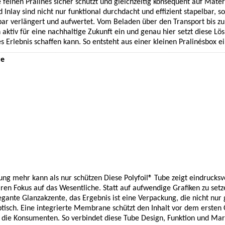
e feinen Pralinés sicher schützt und gleichzeitig konsequent auf Mate
 Inlay sind nicht nur funktional durchdacht und effizient stapelbar,
r verlängert und aufwertet. Vom Beladen über den Transport bis zum
 aktiv für eine nachhaltige Zukunft ein und genau hier setzt diese Lö
s Erlebnis schaffen kann. So entsteht aus einer kleinen Pralinésbox e
te
ng mehr kann als nur schützen Diese Polyfoil® Tube zeigt eindrucksv
ren Fokus auf das Wesentliche. Statt auf aufwendige Grafiken zu set
legante Glanzakzente, das Ergebnis ist eine Verpackung, die nicht nur
ptisch. Eine integrierte Membrane schützt den Inhalt vor dem ersten
die Konsumenten. So verbindet diese Tube Design, Funktion und Mar