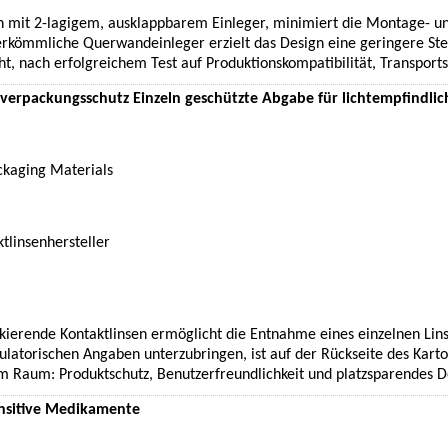
 mit 2-lagigem, ausklappbarem Einleger, minimiert die Montage- un
erkömmliche Querwandeinleger erzielt das Design eine geringere Ste
ht, nach erfolgreichem Test auf Produktionskompatibilität, Transports
verpackungsschutz Einzeln geschützte Abgabe für lichtempfindli
kaging Materials
tlinsenhersteller
kierende Kontaktlinsen ermöglicht die Entnahme eines einzelnen Li
latorischen Angaben unterzubringen, ist auf der Rückseite des Kartons
 Raum: Produktschutz, Benutzerfreundlichkeit und platzsparendes D
ensitive Medikamente